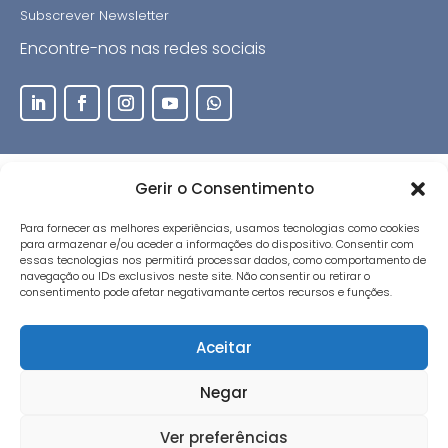
Subscrever Newsletter
Encontre-nos nas redes sociais
Gerir o Consentimento
®IMPROXY, Lda | Todos os direitos reservados.
Política de Privacidade
|
Termos de uso
|
Resolução
Para fornecer as melhores experiências, usamos tecnologias como cookies
Alternativa de Litígios
para armazenar e/ou aceder a informações do dispositivo. Consentir com
essas tecnologias nos permitirá processar dados, como comportamento de
navegação ou IDs exclusivos neste site. Não consentir ou retirar o
consentimento pode afetar negativamante certos recursos e funções.
Morada:
Rua Dr. Ilídio Sardoeira, 28C - sala 1.1
4400-107 V. N. GAIA . PORTUGAL
Aceitar
Negar
Contactos:
comercial@improxy.com
+351 223 749 100 (Chamada para a rede fixa
Ver preferências
nacional)