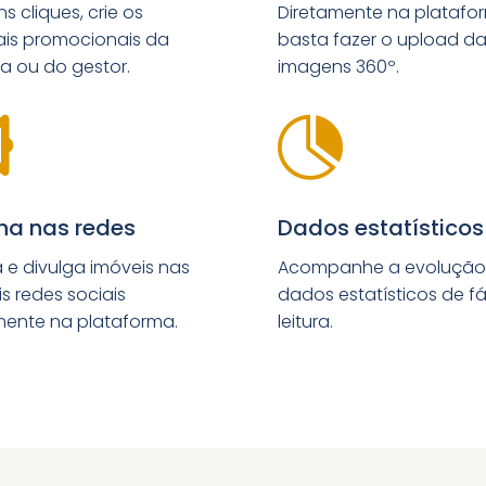
 cliques, crie os
Diretamente na platafo
ais promocionais da
basta fazer o upload d
a ou do gestor.
imagens 360º.


lha nas redes
Dados estatísticos
a e divulga imóveis nas
Acompanhe a evoluçã
is redes sociais
dados estatísticos de fá
mente na plataforma.
leitura.