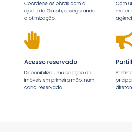
Coordene as obras com a
Com uns
ajuda do Gimob, assegurando
materi
a otimização.
agênci

Acesso reservado
Parti
Disponibiliza uma seleção de
Partilh
imóveis em primeira mão, num
pricipa
canal reservado
direta