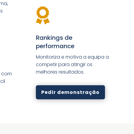
rma,

as
Rankings de
performance
Monitoriza e motiva a equipa a
competir para atingir os
melhores resultados.
o com
cil
Pedir demonstração