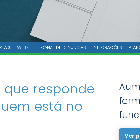
RTAIS
WEBSITE
CANAL DE DENÚNCIAS
INTEGRAÇÕES
PLAN
o que responde
Aume
form
quem está no
func
Ver p