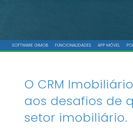
SOFTWARE GIMOB
FUNCIONALIDADES
APP MÓVEL
PO
O CRM Imobiliári
aos desafios de 
setor imobiliário.