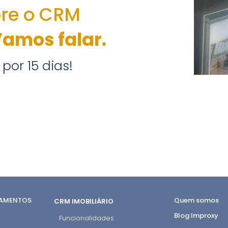
bre o CRM
amos falar.
por 15 dias!
DAMENTOS
Quem somos
CRM IMOBILIÁRIO
Blog Improxy
Funcionalidades