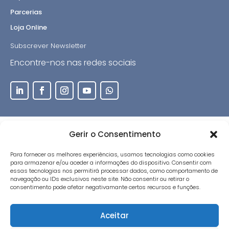
Parcerias
Loja Online
Subscrever Newsletter
Encontre-nos nas redes sociais
Gerir o Consentimento
®IMPROXY, Lda | Todos os direitos reservados.
Política de Privacidade
|
Termos de uso
|
Resolução
Para fornecer as melhores experiências, usamos tecnologias como cookies
Alternativa de Litígios
para armazenar e/ou aceder a informações do dispositivo. Consentir com
essas tecnologias nos permitirá processar dados, como comportamento de
navegação ou IDs exclusivos neste site. Não consentir ou retirar o
consentimento pode afetar negativamante certos recursos e funções.
Morada:
Rua Dr. Ilídio Sardoeira, 28C - sala 1.1
4400-107 V. N. GAIA . PORTUGAL
Aceitar