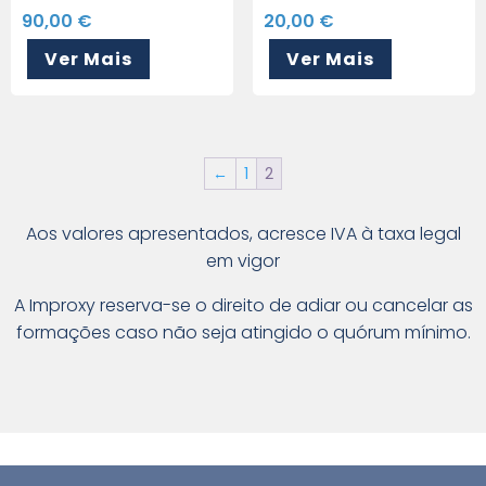
90,00
€
20,00
€
Ver Mais
Ver Mais
←
1
2
Aos valores apresentados, acresce IVA à taxa legal
em vigor
A Improxy reserva-se o direito de adiar ou cancelar as
formações caso não seja atingido o quórum mínimo.