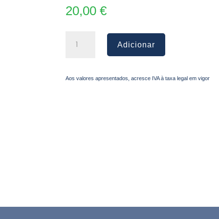
20,00
€
Quantidade
Adicionar
de
Gestão
da
Aos valores apresentados, acresce IVA à taxa legal em vigor
Manutenção:
Registo
de
entradas
e
saídas
|
5
de
novembro