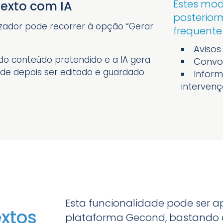
Estes mo
texto com IA
posterio
lizador pode recorrer à opção “Gerar
frequente
Aviso
 do conteúdo pretendido e a IA gera
Convo
e depois ser editado e guardado
Infor
interven
Esta funcionalidade pode ser a
xtos
plataforma Gecond, bastando c