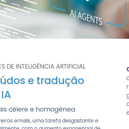
 DE INTELIGÊNCIA ARTIFICIAL
eúdos e tradução
IA
is célere e homogénea
meros emails, uma tarefa desgastante e
ualmente, com o aumento exponencial de