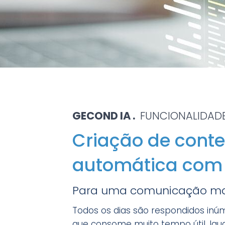
GECOND IA .
FUNCIONALIDADES
Criação de cont
automática com 
Para uma comunicação ma
Todos os dias são respondidos inú
que consome muito tempo útil. Ig