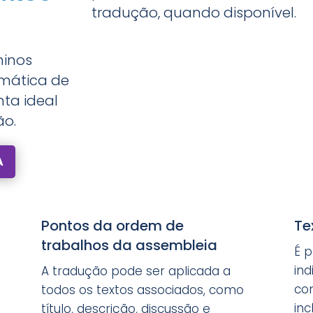
tradução, quando disponível.
minos
omática de
nta ideal
ão.
A
Pontos da ordem de
Te
trabalhos da assembleia
É p
ind
A tradução pode ser aplicada a
co
todos os textos associados, como
inc
título, descrição, discussão e