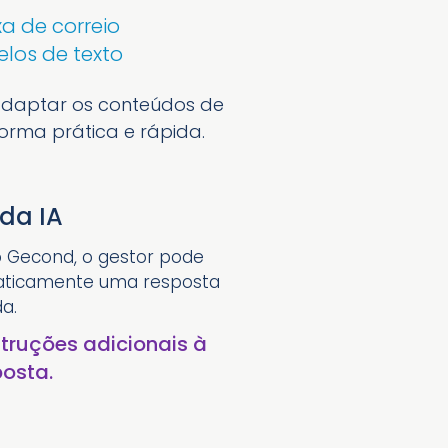
a de correio
los de texto
 e adaptar os conteúdos de
orma prática e rápida.
da IA
o Gecond, o gestor pode
maticamente uma resposta
a.
struções adicionais à
posta.