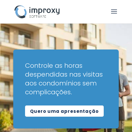
Controle as horas
despendidas nas visitas
aos condomínios sem
complicações.
Quero uma apresentação