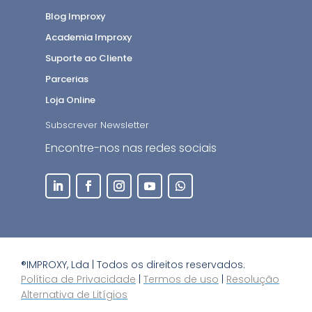
Blog Improxy
Academia Improxy
Suporte ao Cliente
Parcerias
Loja Online
Subscrever Newsletter
Encontre-nos nas redes sociais
®IMPROXY, Lda | Todos os direitos reservados.
Política de Privacidade
|
Termos de uso
|
Resolução
Alternativa de Litígios